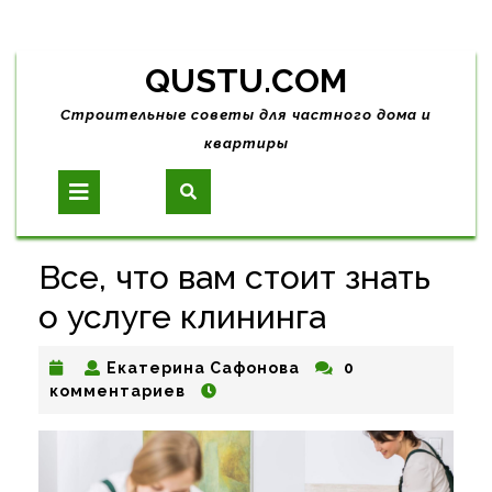
Skip
QUSTU.COM
to
content
Строительные советы для частного дома и
квартиры
Open
Button
Все, что вам стоит знать
о услуге клининга
Екатерина
Екатерина Сафонова
0
Сафонова
комментариев