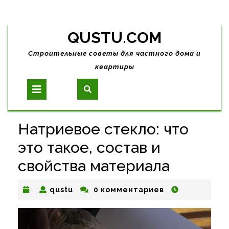
Skip
QUSTU.COM
to
content
Строительные советы для частного дома и
квартиры
Open
Button
Натриевое стекло: что
это такое, состав и
свойства материала
qustu
qustu
0 комментариев