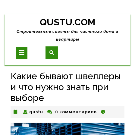
Skip
QUSTU.COM
to
content
Строительные советы для частного дома и
квартиры
Open
Button
Какие бывают швеллеры
и что нужно знать при
выборе
qustu
qustu
0 комментариев