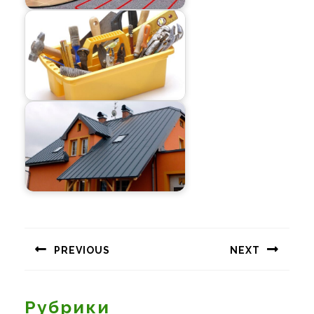
Навигация
по
PREVIOUS
NEXT
записям
Предыдущая
Следующая
запись:
запись:
Рубрики