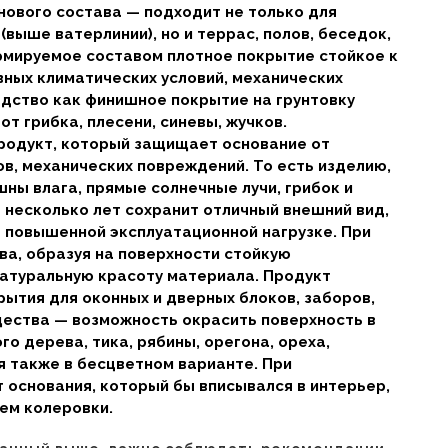
ового состава — подходит не только для
(выше ватерлинии), но и террас, полов, беседок,
рмируемое составом плотное покрытие стойкое к
вных климатических условий, механических
дство как финишное покрытие на грунтовку
т грибка, плесени, синевы, жучков.
родукт, который защищает основание от
в, механических повреждений. То есть изделию,
ны влага, прямые солнечные лучи, грибок и
а несколько лет сохранит отличный внешний вид,
ь повышенной эксплуатационной нагрузке. При
ва, образуя на поверхности стойкую
натуральную красоту материала. Продукт
ытия для оконных и дверных блоков, заборов,
ещества — возможность окрасить поверхность в
о дерева, тика, рябины, орегона, ореха,
я также в бесцветном варианте. При
 основания, который бы вписывался в интерьер,
ем колеровки.