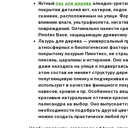
Яхтный
лак для дерева
алкидно-уретан
покрытия деталей яхт, катеров, лодок 
скамеек, расположенных на улице. Фо
влиянию влаги, ультрафиолета, негати
повреждений. Оптимально нанести сре
Pinotex Base, защищающую древесину о
Лазурь для дерева — универсальный п
атмосферных и биологических факторо
покрытому лазурью Пинотекс, не страш
плесень, царапины и истирание. Оно н
даже находясь на улице и подвергаяс
этом состав не меняет структуру дере
полуглянцевую пленку и подчеркивая 
используют в качестве финишного покр
навесов, кровли и пр. Особенность в
красивые натуральные оттенки красног
палисандра на выбор. Оно выпускаетс
необходимости подобрать другой цвет
можно создать практически любой пут