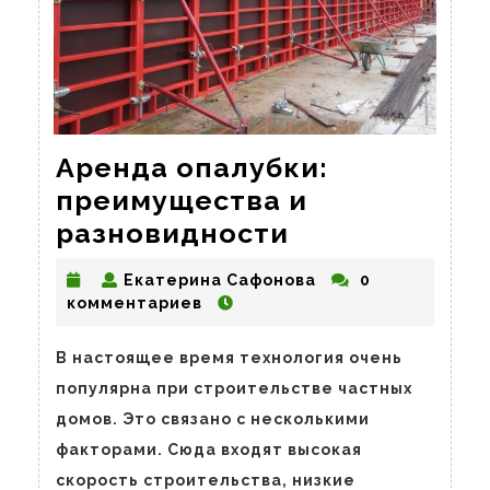
Аренда опалубки:
преимущества и
Аренда
разновидности
опалубки:
Екатерина
Екатерина Сафонова
0
преимущест
Сафонова
комментариев
и
разновиднос
В настоящее время технология очень
популярна при строительстве частных
домов. Это связано с несколькими
факторами. Сюда входят высокая
скорость строительства, низкие