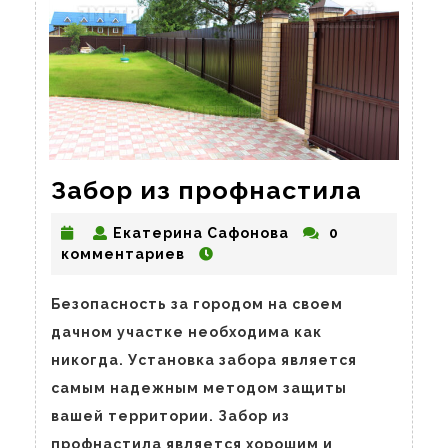
Забор
Забор из профнастила
из
Екатерина
Екатерина Сафонова
0
профн
Сафонова
комментариев
Безопасность за городом на своем
дачном участке необходима как
никогда. Установка забора является
самым надежным методом защиты
вашей территории. Забор из
профнастила является хорошим и