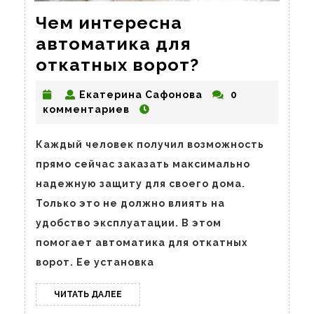
Чем интересна
автоматика для
Чем
откатных ворот?
интересна
Екатерина
Екатерина Сафонова
0
автоматика
Сафонова
комментариев
для
откатных
Каждый человек получил возможность
прямо сейчас заказать максимально
ворот?
надежную защиту для своего дома.
Только это не должно влиять на
удобство эксплуатации. В этом
помогает автоматика для откатных
ворот. Ее установка
ЧИТАТЬ
ЧИТАТЬ ДАЛЕЕ
ДАЛЕЕ