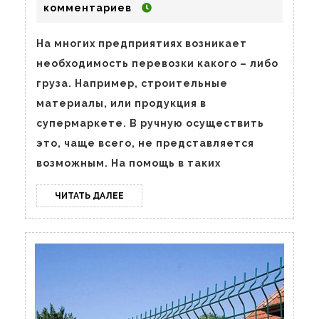
строительной,
Сафонова
комментариев
грузоподъёмной
техники
На многих предприятиях возникает
необходимость перевозки какого – либо
и
груза. Например, строительные
оборудования
материалы, или продукция в
в
супермаркете. В ручную осуществить
Воронеже
это, чаще всего, не представляется
возможным. На помощь в таких
ЧИТАТЬ
ЧИТАТЬ ДАЛЕЕ
ДАЛЕЕ