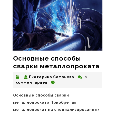
Основные способы
Осн
сварки металлопроката
спо
Екатерина
Екатерина Сафонова
0
сва
Сафонова
комментариев
мет
Основные способы сварки
металлопроката Приобретая
металлопрокат на специализированных