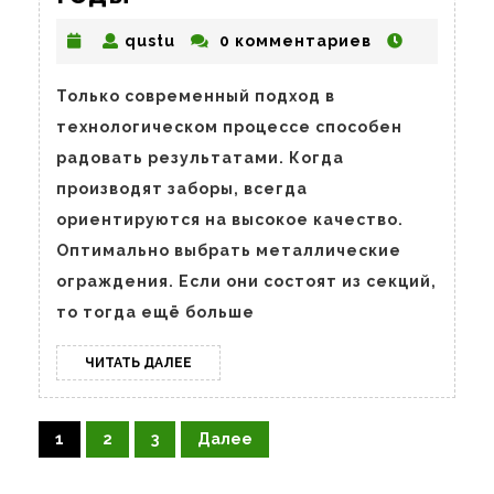
на
qustu
qustu
0 комментариев
долгие
годы
Только современный подход в
технологическом процессе способен
радовать результатами. Когда
производят заборы, всегда
ориентируются на высокое качество.
Оптимально выбрать металлические
ограждения. Если они состоят из секций,
то тогда ещё больше
ЧИТАТЬ
ЧИТАТЬ ДАЛЕЕ
ДАЛЕЕ
Пагинация
1
2
3
Далее
записей