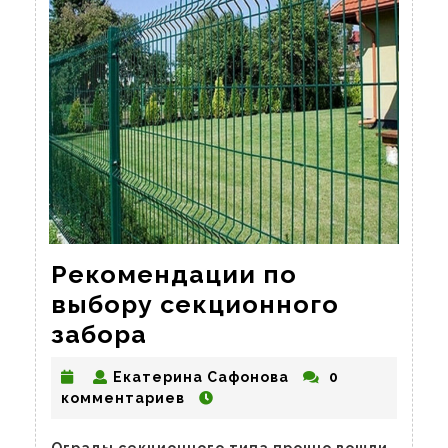
Рекомендации по
выбору секционного
Рекомендации
забора
по
Екатерина
Екатерина Сафонова
0
выбору
Сафонова
комментариев
секционного
Ограды секционного типа прочно вошли