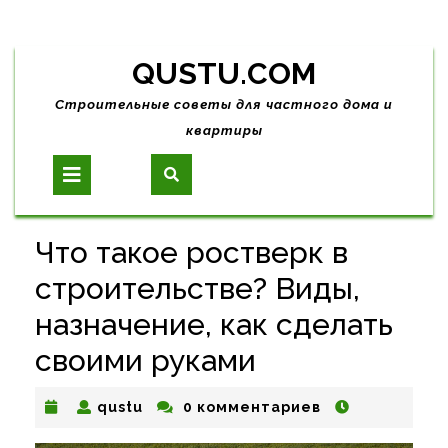
Skip
QUSTU.COM
to
content
Строительные советы для частного дома и
квартиры
Open
Button
Что такое ростверк в
строительстве? Виды,
назначение, как сделать
своими руками
qustu
qustu
0 комментариев