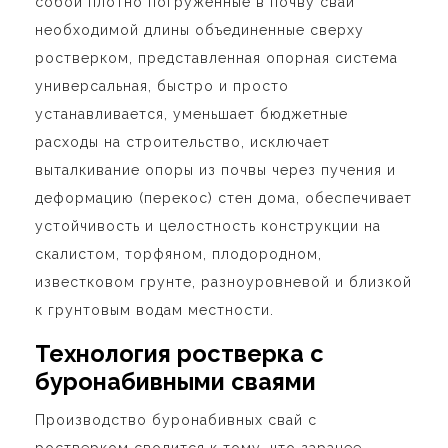
собой плотно погруженные в почву сваи
необходимой длины объединенные сверху
ростверком, представленная опорная система
универсальная, быстро и просто
устанавливается, уменьшает бюджетные
расходы на строительство, исключает
выталкивание опоры из почвы через пучения и
деформацию (перекос) стен дома, обеспечивает
устойчивость и целостность конструкции на
скалистом, торфяном, плодородном,
известковом грунте, разноуровневой и близкой
к грунтовым водам местности.
Технология ростверка с
буронабивными сваями
Производство
буронабивных свай с
ростверком
сводится к тому, что заранее