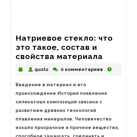
Натриевое стекло: что
это такое, состав и
Натрие
свойства материала
стекло:
qustu
qustu
0 комментариев
что
это
Введение в материал и его
такое,
происхождение История появления
состав
силикатных композиций связана с
и
развитием древних технологий
свойств
плавления минералов. Человечество
матери
искало прозрачное и прочное вещество,
способное защищать, соединять и