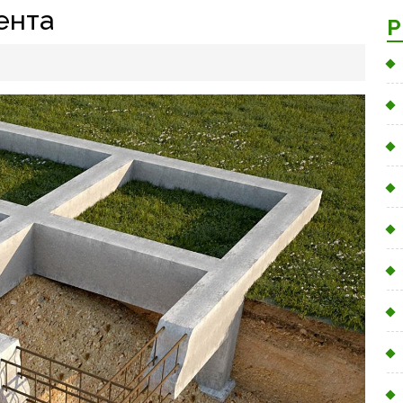
ента
Р