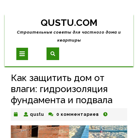
Skip
QUSTU.COM
to
content
Строительные советы для частного дома и
квартиры
Open
Button
Как защитить дом от
влаги: гидроизоляция
фундамента и подвала
qustu
qustu
0 комментариев