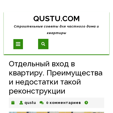
Skip
QUSTU.COM
to
content
Строительные советы для частного дома и
квартиры
Open
Button
Отдельный вход в
квартиру. Преимущества
и недостатки такой
реконструкции
qustu
qustu
0 комментариев