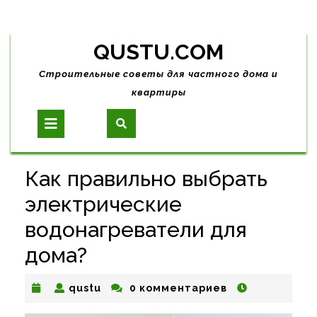
Skip
QUSTU.COM
to
content
Строительные советы для частного дома и
квартиры
Open
Button
Как правильно выбрать
электрические
водонагреватели для
дома?
qustu
qustu
0 комментариев