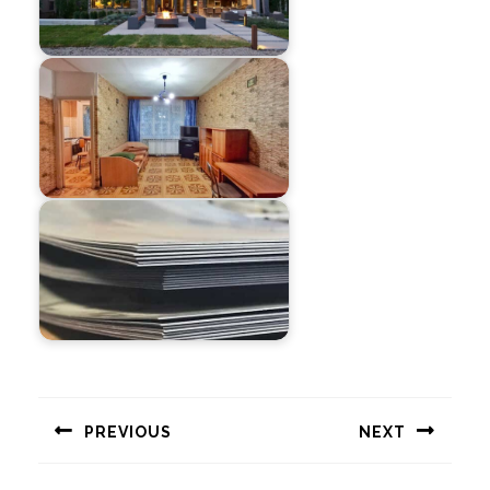
Навигация
по
PREVIOUS
NEXT
записям
Предыдущая
Следующая
запись:
запись: