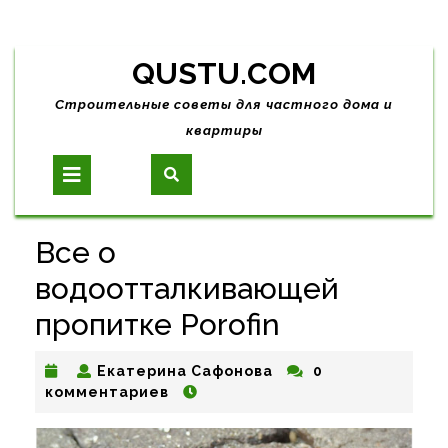
Skip
QUSTU.COM
to
content
Строительные советы для частного дома и
квартиры
Open
Button
Все о
водоотталкивающей
пропитке Porofin
Екатерина
Екатерина Сафонова
0
Сафонова
комментариев