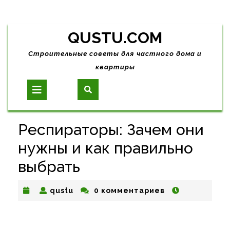
Skip
QUSTU.COM
to
content
Строительные советы для частного дома и
квартиры
Open
Button
Респираторы: Зачем они
нужны и как правильно
выбрать
qustu
qustu
0 комментариев