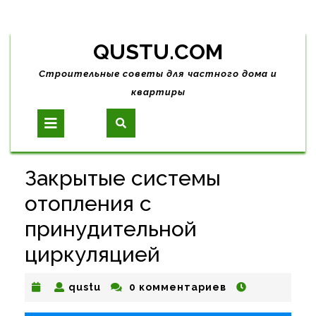
Skip
QUSTU.COM
to
content
Строительные советы для частного дома и
квартиры
Open
Button
Закрытые системы
отопления с
принудительной
циркуляцией
qustu
qustu
0 комментариев