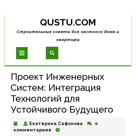
Skip
QUSTU.COM
to
content
Строительные советы для частного дома и
квартиры
Open
Button
Проект Инженерных
Систем: Интеграция
Технологий для
Устойчивого Будущего
Екатерина
Екатерина Сафонова
0
Сафонова
комментариев