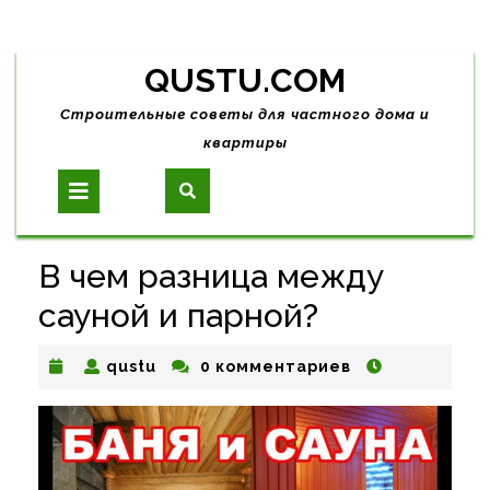
Skip
QUSTU.COM
to
content
Строительные советы для частного дома и
квартиры
Open
Button
В чем разница между
сауной и парной?
qustu
qustu
0 комментариев