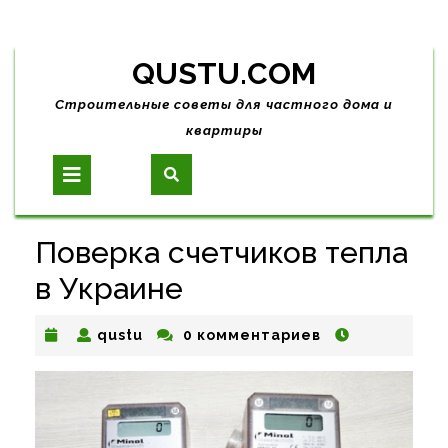
Skip
QUSTU.COM
to
content
Строительные советы для частного дома и
квартиры
Open
Button
Поверка счетчиков тепла
в Украине
qustu
qustu
0 комментариев