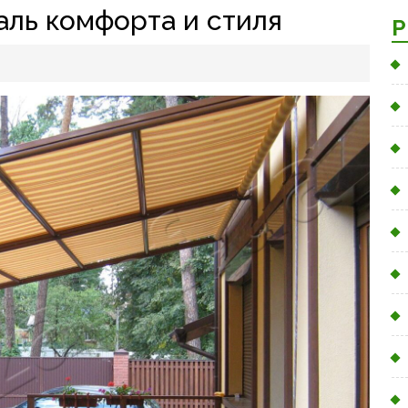
аль комфорта и стиля
Р