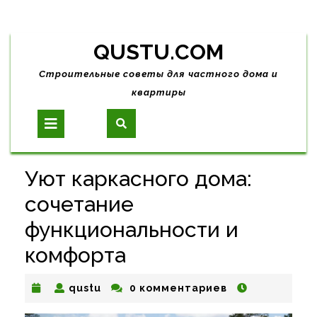
Skip
QUSTU.COM
to
content
Строительные советы для частного дома и
квартиры
Open
Button
Уют каркасного дома:
сочетание
функциональности и
комфорта
qustu
qustu
0 комментариев