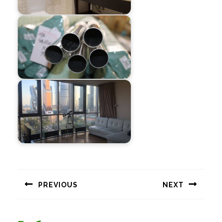
Навигация
по
PREVIOUS
NEXT
записям
Предыдущая
Следующая
запись:
запись: