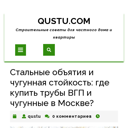
Skip
QUSTU.COM
to
content
Строительные советы для частного дома и
квартиры
Open
Button
Стальные объятия и
чугунная стойкость: где
купить трубы ВГП и
чугунные в Москве?
qustu
qustu
0 комментариев