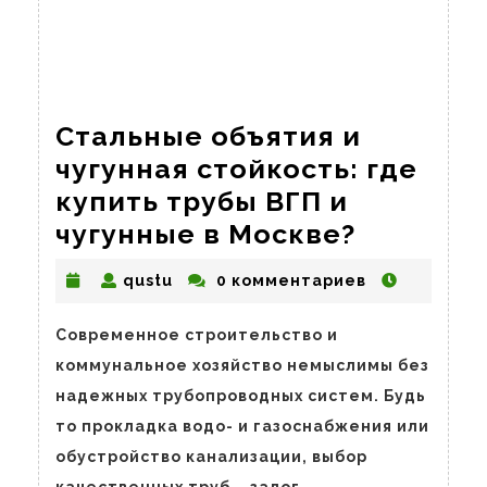
Стальные объятия и
чугунная стойкость: где
купить трубы ВГП и
Стальны
чугунные в Москве?
объятия
qustu
qustu
0 комментариев
и
чугунна
Современное строительство и
стойкост
коммунальное хозяйство немыслимы без
где
надежных трубопроводных систем. Будь
купить
то прокладка водо- и газоснабжения или
трубы
обустройство канализации, выбор