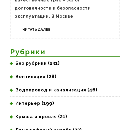
ВГП
качественных труб – залог
долговечности и безопасности
и
эксплуатации. В Москве,
чугунны
в
ЧИТАТЬ
ЧИТАТЬ ДАЛЕЕ
Москве?
ДАЛЕЕ
Рубрики
(231)
Без рубрики
(28)
Вентиляция
(46)
Водопровод и канализация
(199)
Интерьер
(21)
Крыша и кровля
(33)