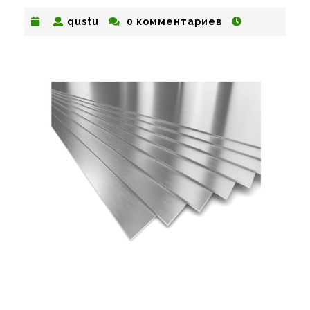
qustu
qustu
0 комментариев