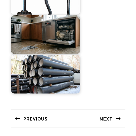
Навигация
по
PREVIOUS
NEXT
записям
Предыдущая
Следующая
запись:
запись: