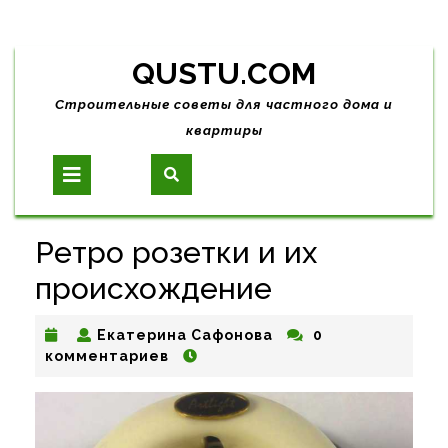
Skip
QUSTU.COM
to
content
Строительные советы для частного дома и
квартиры
Open
Button
Ретро розетки и их
происхождение
Екатерина
Екатерина Сафонова
0
Сафонова
комментариев