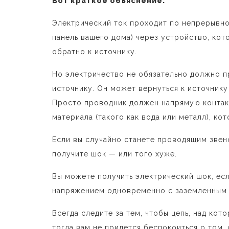
Вот краткое объяснение:
Электрический ток проходит по непрерывно
панель вашего дома) через устройство, кот
обратно к источнику.
Но электричество не обязательно должно п
источнику. Он может вернуться к источнику
Просто проводник должен напрямую контакт
материала (такого как вода или металл), ко
Если вы случайно станете проводящим звен
получите шок — или того хуже.
Вы можете получить электрический шок, ес
напряжением одновременно с заземленным 
Всегда следите за тем, чтобы цепь, над кот
тогда вам не придется беспокоиться о том, 