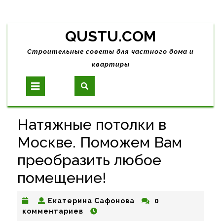
Skip
QUSTU.COM
to
content
Строительные советы для частного дома и
квартиры
Open
Button
Натяжные потолки в
Москве. Поможем Вам
преобразить любое
помещение!
Екатерина
Екатерина Сафонова
0
Сафонова
комментариев