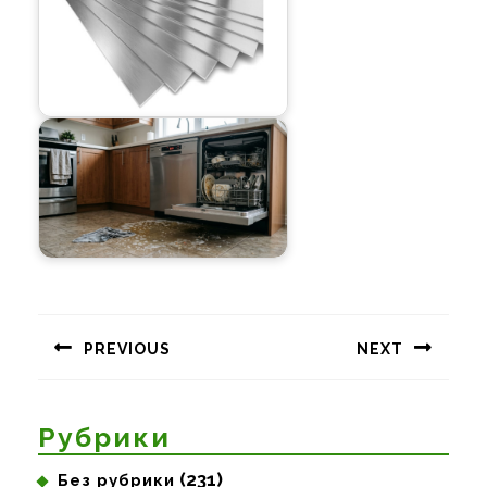
Навигация
по
PREVIOUS
NEXT
записям
Предыдущая
Следующая
запись:
запись:
Рубрики
(231)
Без рубрики