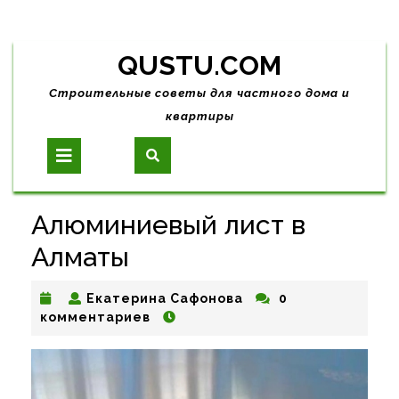
Skip
QUSTU.COM
to
content
Строительные советы для частного дома и
квартиры
Open
Button
Алюминиевый лист в
Алматы
Екатерина
Екатерина Сафонова
0
Сафонова
комментариев