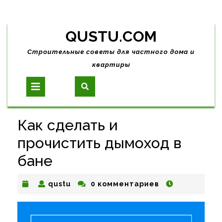
Skip
QUSTU.COM
to
content
Строительные советы для частного дома и
квартиры
Open
Button
Как сделать и
прочистить дымоход в
бане
qustu
qustu
0 комментариев