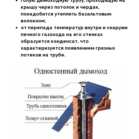
голую дымоходную трубу, проходящую на
крышу через потолок и чердак,
понадобится утеплить базальтовым
волокном;
от перепада температур внутри и снаружи
печного газохода на его стенках
образуется конденсат, что
характеризуется появлением грязных
потеков на трубе.