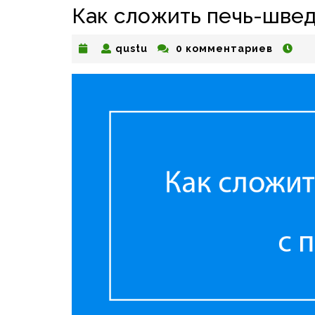
Как сложить печь-швед
qustu
qustu
0 комментариев