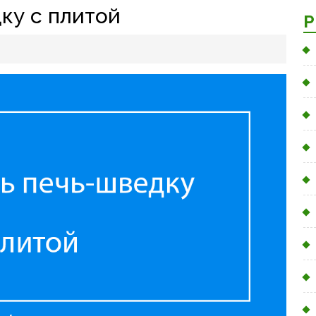
ку с плитой
Р