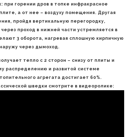
: при горении дров в топке инфракрасное
лите, а от нее – воздуху помещения. Другая
ения, пройдя вертикальную перегородку,
 через проход в нижней части устремляется в
елают 3 оборота, нагревая сплошную кирпичную
 наружу через дымоход.
олучает тепло с 2 сторон – снизу от плиты и
му распределению и развитой системе
отопительного агрегата достигает 60%.
ассической шведки смотрите в видеоролике: