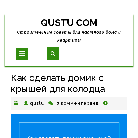
Skip
QUSTU.COM
to
content
Строительные советы для частного дома и
квартиры
Open
Button
Как сделать домик с
крышей для колодца
qustu
qustu
0 комментариев