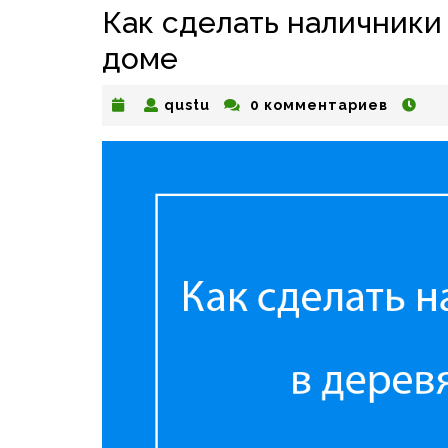
Как сделать наличники
доме
qustu
qustu
0 комментариев