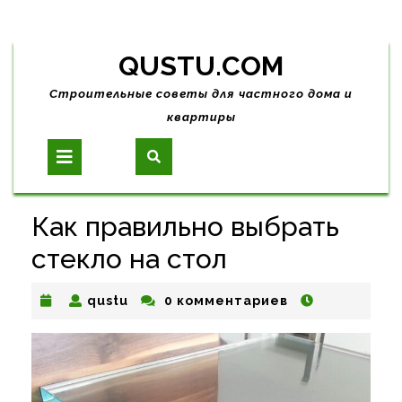
Skip
QUSTU.COM
to
content
Строительные советы для частного дома и
квартиры
Open
Button
Как правильно выбрать
стекло на стол
qustu
qustu
0 комментариев