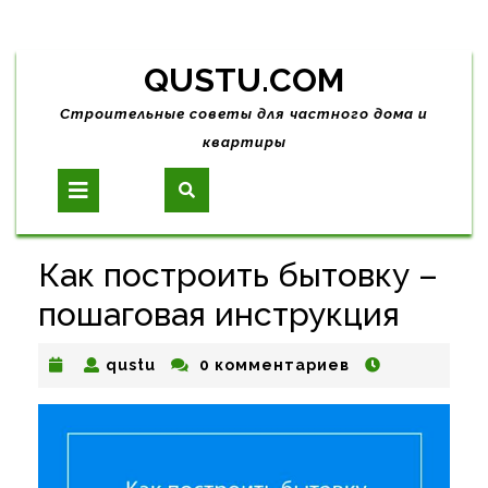
Skip
QUSTU.COM
to
content
Строительные советы для частного дома и
квартиры
Open
Button
Как построить бытовку –
пошаговая инструкция
qustu
qustu
0 комментариев