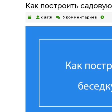
Как построить садовую
qustu
qustu
0 комментариев