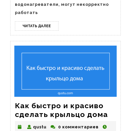
водонагреватели, могут некорректно
работать
ЧИТАТЬ
ЧИТАТЬ ДАЛЕЕ
ДАЛЕЕ
Как быстро и красиво
Как
сделать крыльцо дома
быст
qustu
qustu
0 комментариев