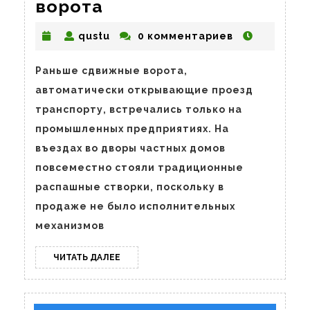
Как
ворота
сделать
qustu
qustu
0 комментариев
откатные
ворота
Раньше сдвижные ворота,
автоматически открывающие проезд
транспорту, встречались только на
промышленных предприятиях. На
въездах во дворы частных домов
повсеместно стояли традиционные
распашные створки, поскольку в
продаже не было исполнительных
механизмов
ЧИТАТЬ
ЧИТАТЬ ДАЛЕЕ
ДАЛЕЕ