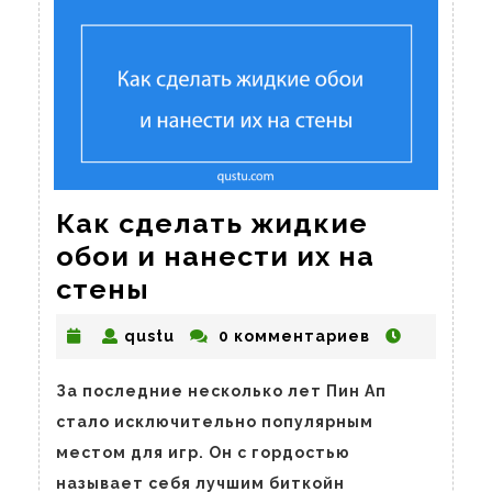
Как сделать жидкие
обои и нанести их на
Как
стены
сделать
qustu
qustu
0 комментариев
жидкие
обои
За последние несколько лет Пин Ап
и
стало исключительно популярным
нанести
местом для игр. Он с гордостью
их
называет себя лучшим биткойн