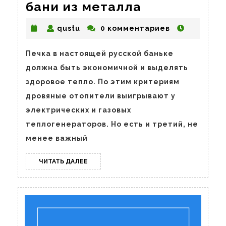
Как
бани из металла
сделать
qustu
qustu
0 комментариев
печь
для
Печка в настоящей русской баньке
бани
должна быть экономичной и выделять
из
здоровое тепло. По этим критериям
металла
дровяные отопители выигрывают у
электрических и газовых
теплогенераторов. Но есть и третий, не
менее важный
ЧИТАТЬ
ЧИТАТЬ ДАЛЕЕ
ДАЛЕЕ