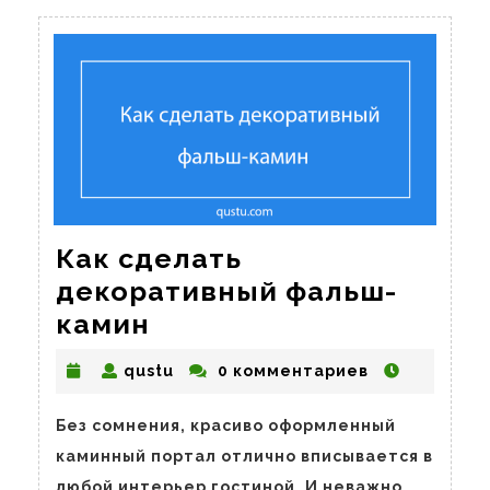
Как сделать
декоративный фальш-
Как
камин
сделать
qustu
qustu
0 комментариев
декоративный
фальш-
Без сомнения, красиво оформленный
камин
каминный портал отлично вписывается в
любой интерьер гостиной. И неважно,