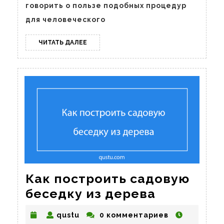
говорить о пользе подобных процедур
для человеческого
ЧИТАТЬ
ЧИТАТЬ ДАЛЕЕ
ДАЛЕЕ
Как построить садовую
Как
беседку из дерева
построит
qustu
qustu
0 комментариев
садовую