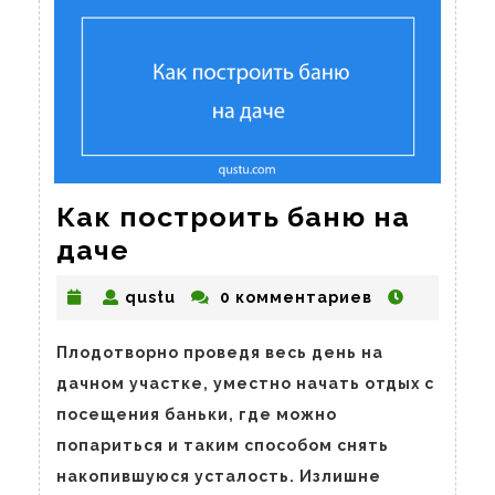
Как построить баню на
Как
даче
построить
qustu
qustu
0 комментариев
баню
на
Плодотворно проведя весь день на
даче
дачном участке, уместно начать отдых с
посещения баньки, где можно
попариться и таким способом снять
накопившуюся усталость. Излишне