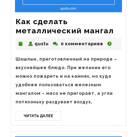
Как сделать
Как
металлический мангал
сдел
qustu
qustu
0 комментариев
мета
манг
Шашлык, приготовленный на природе –
вкуснейшее блюдо. При желании его
можно пожарить и на камнях, но куда
удобнее пользоваться железным
мангалом – мясо не пригорает, а угли
потихоньку раздувает воздух,
ЧИТАТЬ
ЧИТАТЬ ДАЛЕЕ
ДАЛЕЕ