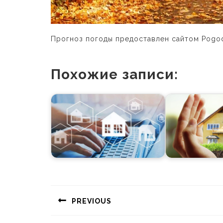
Прогноз погоды предоставлен сайтом Pogo
Похожие записи:
Навигация
по
PREVIOUS
записям
Предыдущая