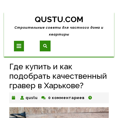
Skip
QUSTU.COM
to
content
Строительные советы для частного дома и
квартиры
Open
Button
Где купить и как
подобрать качественный
гравер в Харькове?
qustu
qustu
0 комментариев