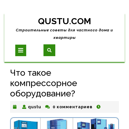
Skip
QUSTU.COM
to
content
Строительные советы для частного дома и
квартиры
Open
Button
Что такое
компрессорное
оборудование?
qustu
qustu
0 комментариев