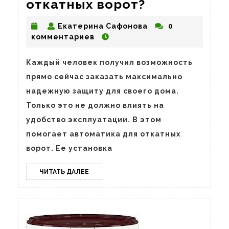
Чем
откатных ворот?
интересна
Екатерина
Екатерина Сафонова
0
автоматика
Сафонова
комментариев
для
откатных
Каждый человек получил возможность
прямо сейчас заказать максимально
ворот?
надежную защиту для своего дома.
Только это не должно влиять на
удобство эксплуатации. В этом
помогает автоматика для откатных
ворот. Ее установка
ЧИТАТЬ
ЧИТАТЬ ДАЛЕЕ
ДАЛЕЕ