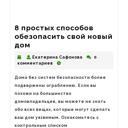
8 простых способов
обезопасить свой новый
8
дом
простых
Екатерина
Екатерина Сафонова
0
способов
Сафонова
комментариев
обезопасить
свой
Дома без систем безопасности более
подвержены ограблению. Если вы
новый
похожи на большинство
дом
домовладельцев, вы можете не знать
обо всех вещах, которые могут сделать
ваш дом уязвимым. Ознакомьтесь с
контрольным списком