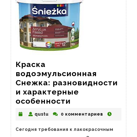
Краска
водоэмульсионная
Снежка: разновидности
и характерные
Краска
особенности
водоэмульсион
qustu
qustu
0 комментариев
Снежка:
разновидности
Сегодня требования к лакокрасочным