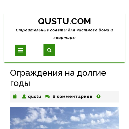
Skip
QUSTU.COM
to
content
Строительные советы для частного дома и
квартиры
Open
Button
Ограждения на долгие
годы
qustu
qustu
0 комментариев