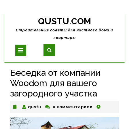
Skip
QUSTU.COM
to
content
Строительные советы для частного дома и
квартиры
Open
Button
Беседка от компании
Woodom для вашего
загородного участка
qustu
qustu
0 комментариев