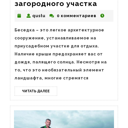
Беседк
загородного участка
от
qustu
qustu
0 комментариев
компан
Woodo
Беседка – это легкое архитектурное
для
сооружение, устанавливаемое на
вашего
приусадебном участке для отдыха.
загоро
Наличие крыши предохраняет вас от
участка
дождя, палящего солнца. Несмотря на
то, что это необязательный элемент
ландшафта, многие стремятся
ЧИТАТЬ
ЧИТАТЬ ДАЛЕЕ
ДАЛЕЕ