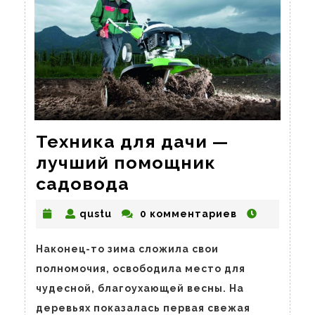
Техника для дачи —
лучший помощник
Техника
садовода
для
qustu
qustu
0 комментариев
дачи
—
Наконец-то зима сложила свои
лучший
полномочия, освободила место для
помощник
чудесной, благоухающей весны. На
садовода
деревьях показалась первая свежая