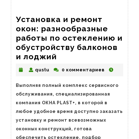
Установка и ремонт
окон: разнообразные
работы по остеклению и
обустройству балконов
Установка
и лоджий
и
qustu
qustu
0 комментариев
ремонт
окон:
Выполняя полный комплекс сервисного
разнообразные
обслуживания, специализированная
работы
компания ОКНА PLAST+, в которой в
по
любое удобное время доступно заказать
остеклению
установку и ремонт всевозможных
и
оконных конструкций, готова
обеспечить остекление, подбор