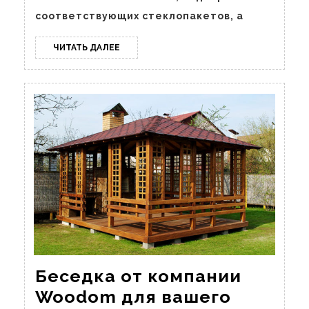
обустройству
соответствующих стеклопакетов, а
балконов
и
ЧИТАТЬ
ЧИТАТЬ ДАЛЕЕ
лоджий
ДАЛЕЕ
Беседка от компании
Woodom для вашего