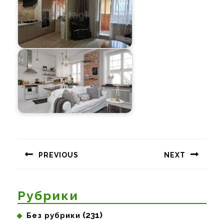
Навигация
по
PREVIOUS
NEXT
записям
Предыдущая
Следующая
запись:
запись:
Рубрики
(231)
Без рубрики