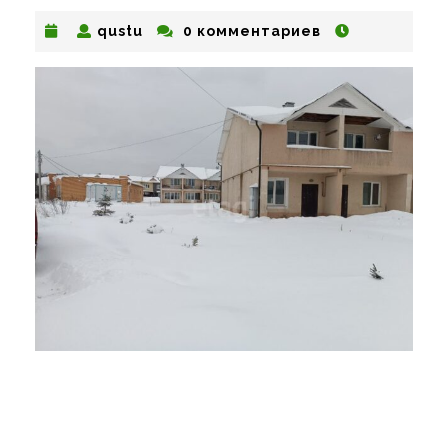
qustu
qustu
0 комментариев