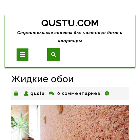
Skip
QUSTU.COM
to
content
Строительные советы для частного дома и
квартиры
Open
Button
Жидкие обои
qustu
qustu
0 комментариев