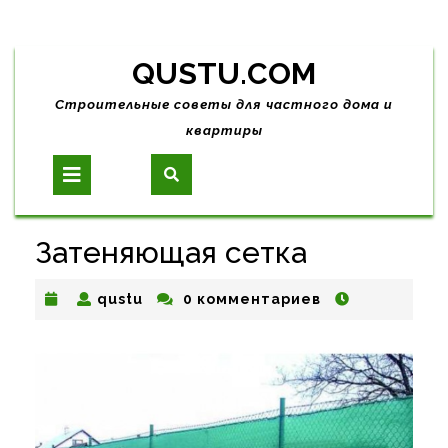
Skip
QUSTU.COM
to
content
Строительные советы для частного дома и
квартиры
Open
Button
Затеняющая сетка
qustu
qustu
0 комментариев