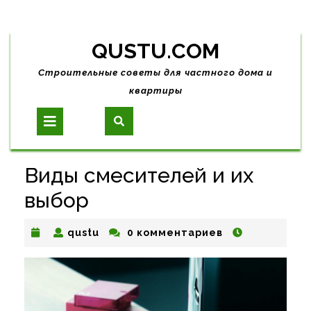
Skip
QUSTU.COM
to
content
Строительные советы для частного дома и
квартиры
Open
Button
Виды смесителей и их
выбор
qustu
qustu
0 комментариев