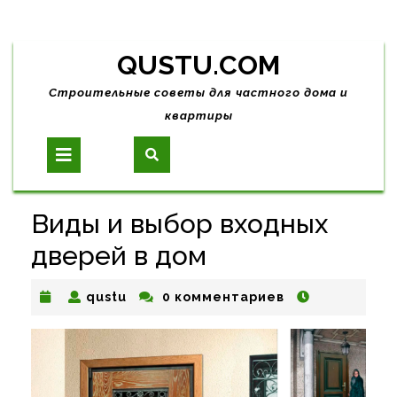
Skip
QUSTU.COM
to
content
Строительные советы для частного дома и
квартиры
Open
Button
Виды и выбор входных
дверей в дом
qustu
qustu
0 комментариев