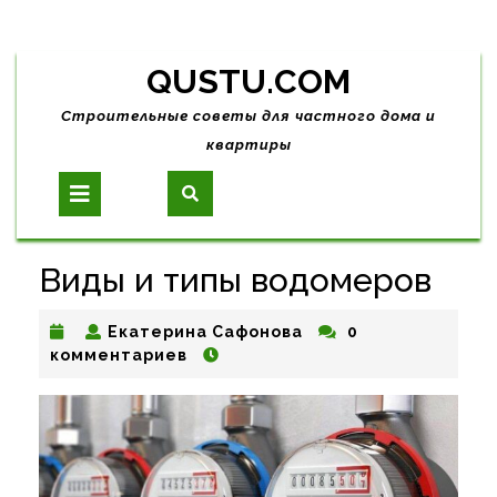
Skip
QUSTU.COM
to
content
Строительные советы для частного дома и
квартиры
Open
Button
Виды и типы водомеров
Екатерина
Екатерина Сафонова
0
Сафонова
комментариев