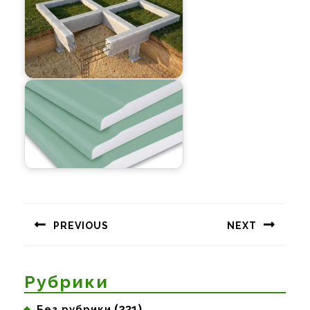
Навигация
по
PREVIOUS
NEXT
записям
Предыдущая
Следующая
запись:
запись:
Рубрики
(231)
Без рубрики