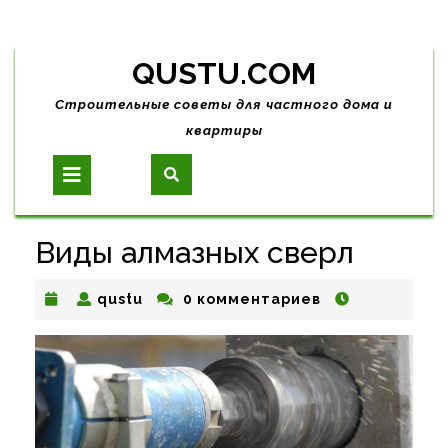
Skip
QUSTU.COM
to
content
Строительные советы для частного дома и
квартиры
Open
Button
Виды алмазных сверл
qustu
qustu
0 комментариев