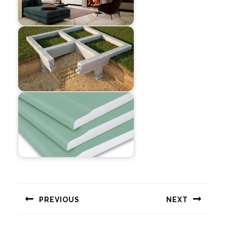
Навигация
по
PREVIOUS
NEXT
записям
Предыдущая
Следующая
запись:
запись: