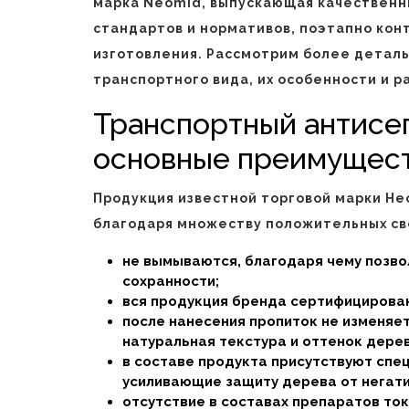
марка Neomid, выпускающая качественн
стандартов и нормативов, поэтапно кон
изготовления. Рассмотрим более детал
транспортного вида, их особенности и р
Транспортный антисе
основные преимущес
Продукция известной торговой марки Не
благодаря множеству положительных св
не вымываются, благодаря чему позво
сохранности;
вся продукция бренда сертифицирован
после нанесения пропиток не изменяе
натуральная текстура и оттенок дерев
в составе продукта присутствуют спе
усиливающие защиту дерева от негат
отсутствие в составах препаратов то