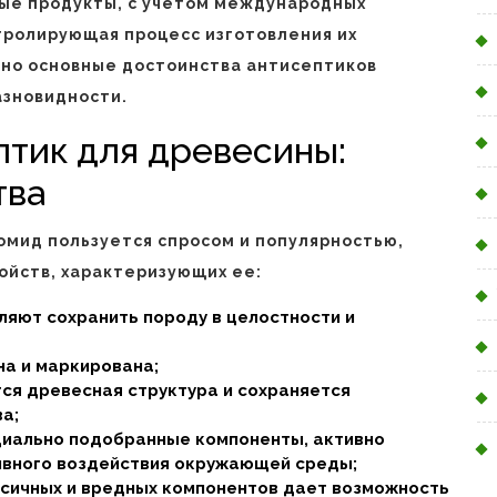
ые продукты, с учетом международных
тролирующая процесс изготовления их
ьно основные достоинства антисептиков
азновидности.
птик для древесины:
тва
омид пользуется спросом и популярностью,
ойств, характеризующих ее:
ляют сохранить породу в целостности и
а и маркирована;
тся древесная структура и сохраняется
а;
циально подобранные компоненты, активно
ивного воздействия окружающей среды;
ксичных и вредных компонентов дает возможность