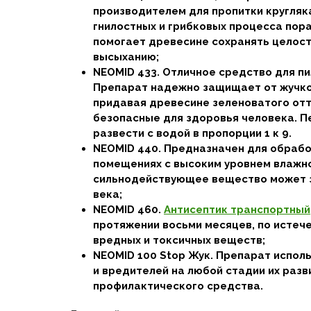
производителем для пропитки кругляк
гнилостных и грибковых процесса по
помогает древесине сохранять целост
высыханию;
NEOMID 433. Отличное средство для п
Препарат надежно защищает от жучков
придавая древесине зеленоватого отт
безопасные для здоровья человека. 
развести с водой в пропорции 1 к 9.
NEOMID 440. Предназначен для обрабо
помещениях с высоким уровнем влажно
сильнодействующее вещество может 
века;
NEOMID 460.
Антисептик транспортный
протяжении восьми месяцев, по истеч
вредных и токсичных веществ;
NEOMID 100 Stop Жук. Препарат испол
и вредителей на любой стадии их разв
профилактического средства.